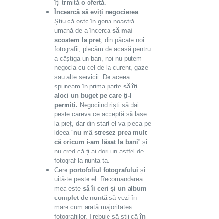
îți trimită
o ofertă
.
Încearcă să eviți negocierea
.
Știu că este în gena noastră
umană de a încerca
să mai
scoatem la preț
, din păcate noi
fotografii, plecăm de acasă pentru
a căștiga un ban, noi nu putem
negocia cu cei de la curent, gaze
sau alte servicii. De aceea
spuneam în prima parte
să îți
aloci un buget
pe care ți-l
permiți.
Negociind riști să dai
peste careva ce acceptă să lase
la preț, dar din start el va pleca pe
ideea “
nu mă stresez prea mult
că oricum i-am lăsat la bani
” și
nu cred că ți-ai dori un astfel de
fotograf la nunta ta.
Cere
portofoliul fotografului
și
uită-te peste el. Recomandarea
mea este
să îi ceri și un album
complet de nuntă
să vezi în
mare cum arată majoritatea
fotografiilor. Trebuie să știi că
în