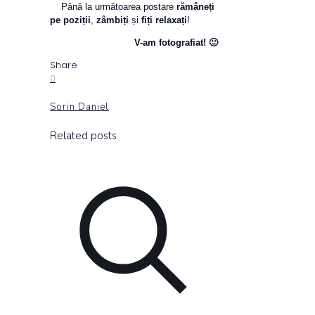
Până la următoarea postare
rămâneți
pe poziții
,
zâmbiți
și
fiți relaxați
!
V-am fotografiat! 🙂
Share
0
Sorin Daniel
Related posts