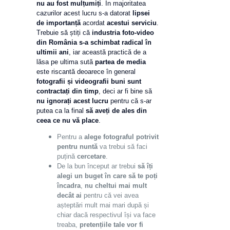
nu au fost mulțumiți
. În majoritatea
cazurilor acest lucru s-a datorat
lipsei
de importanță
acordat
acestui serviciu
.
Trebuie să știți că
industria foto-video
din România
s-a schimbat radical în
ultimii ani
, iar această practică de a
lăsa pe ultima sută
partea de media
este riscantă deoarece în general
fotografii și videografii buni sunt
contractați din timp
, deci ar fi bine să
nu ignorați acest lucru
pentru că s-ar
putea ca la final
să aveți de ales din
ceea ce nu vă place
.
Pentru a
alege fotograful potrivit
pentru nuntă
va trebui să faci
puțină
cercetare
.
De la bun început ar trebui
să îți
alegi un buget în care să te poți
încadra
,
nu cheltui mai mult
decât ai
pentru că vei avea
așteptări mult mai mari după și
chiar dacă respectivul își va face
treaba,
pretențiile tale vor fi