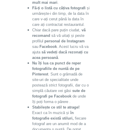
mult mai mari
.
Fă-ți o listă cu câțiva fotografi
și
urmărește-i din timp, de la data în
care v-ați cerut până la data în
care ați contractat restaurantul.
Chiar dacă pare puțin ciudat,
vă
recomand
să vă uitați și peste
profilul
personal de Instagram
sau
Facebook
. Acest lucru vă va
ajuta
să vedeți dacă rezonați cu
acea persoană
.
Nu îți lua ca punct de reper
fotografiile de nuntă de pe
Pinterest
. Sunt o grămadă de
site-uri de specialitate unde
postează strict fotografii, dar cu o
simplă căutare vei găsi
sute de
fotografi pe Facebook
de unde
îți poți forma o părere .
Stabilește ce stil te atrage!
Exact ca în muzică și
în
fotografie există stiluri,
fiecare
fotograf are un anumit mod de a
documenta o nuntă. De notat,