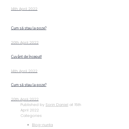
14th April 2022
Cum să stau la poze?
20th April 2022
Cuvânt de început!
14th April 2022
Cum să stau la poze?
20th April 2022
Published by
Sorin Daniel
at
15th
April 2022
Categories
Blog-nunta