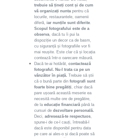
trebuie să țineți cont și de cum
vă organizați nunta
pentru că
locurile, restaurantele, oamenii
diferă,
iar nunțile sunt diferite
.
Scopul fotografului este de a
observa
, dacă tu îi pui la
dispoziție un decor ca de basm,
cu siguranță și fotografiile vor fi
mai reușite. Este clar că și locația
contează într-o oarecare măsură.
Dacă te-ai hotărât,
contactează
fotograful. Nu-l trata ca pe un
vânzător în piață.
Trebuie să știi
că o bună parte din
fotografi sunt
foarte bine pregătiți
, chiar dacă
pare ușoară această meserie ea
necesită multe ore de pregătire,
de la
educație financiară
până la
cursuri de
dezvoltare personală.
Deci,
adresează-te respectuos
,
spune-i de ce-l cauți, întreabă-l
dacă este disponibil pentru data
pe care ai ales-o și dacă poate să