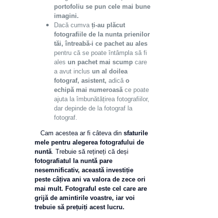
portofoliu se pun cele mai bune
imagini.
Dacă cumva
ți-au plăcut
fotografiile de la nunta prienilor
tăi, întreabă-i ce pachet au ales
pentru că se poate întâmpla să fi
ales
un pachet mai scump
care
a avut inclus
un al doilea
fotograf, asistent,
adică
o
echipă mai numeroasă
ce poate
ajuta la îmbunătățirea fotografiilor,
dar depinde de la fotograf la
fotograf.
Cam acestea ar fi câteva din
sfaturile
mele pentru alegerea fotografului de
nuntă
. Trebuie să rețineți că deși
fotografiatul la nuntă pare
nesemnificativ, această investiție
peste câțiva ani va valora de zece ori
mai mult. Fotograful este cel care are
grijă de amintirile voastre, iar voi
trebuie să prețuiți acest lucru.