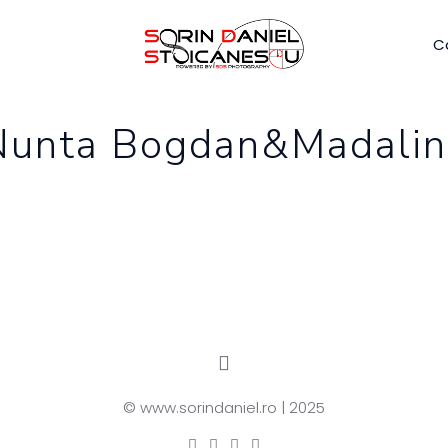
C
Nunta Bogdan&Madalin
© www.sorindaniel.ro | 2025