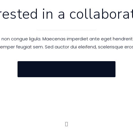
rested in a collabora
r, non congue ligula. Maecenas imperdiet ante eget hendrerit
emper feugiat sem. Sed auctor dui eleifend, scelerisque eros
H I R E U S T O D A Y