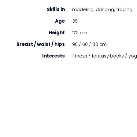
Skills in
modeling, dancing, trading
Age
39
Height
170 cm
Breast / waist / hips
90 / 60 / 80 cm
Interests
fitness / fantasy books / yo